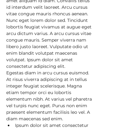
amet aliquam id diam. Convallis tellus 
id interdum velit laoreet. Arcu cursus 
vitae congue mauris rhoncus aenean. 
Nunc eget lorem dolor sed. Tincidunt 
lobortis feugiat vivamus at augue eget 
arcu dictum varius. A arcu cursus vitae 
congue mauris. Semper viverra nam 
libero justo laoreet. Vulputate odio ut 
enim blandit volutpat maecenas 
volutpat. Ipsum dolor sit amet 
consectetur adipiscing elit. 
Egestas diam in arcu cursus euismod. 
At risus viverra adipiscing at in tellus 
integer feugiat scelerisque. Magna 
etiam tempor orci eu lobortis 
elementum nibh. At varius vel pharetra 
vel turpis nunc eget. Purus non enim 
praesent elementum facilisis leo vel. A 
diam maecenas sed enim.
Ipsum dolor sit amet consectetur 
adipiscing elit.
Ipsum dolor sit amet consectetur 