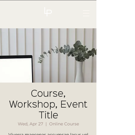
Course,
Workshop, Event
Title
Wed, Apr 27
  |  
Online Course
Viverra maecenas accumsan lacus vel