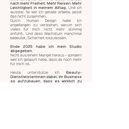
nach mehr Freiheit. Mehr Reisen. Mehr
Leichtigkeit in meinem Alltag
.
Und ich
wusste: So wie ich gerade arbeite, passt
das nicht zusammen.
Durch Human Design habe ich
angefangen zu verstehen, warum sich
vieles für mich nicht mehr stimmig
anfühlt.
Und dass Wachstum manchmal
bedeutet, Sicherheit loszulassen.
Ende 2025 habe ich mein Studio
abgegeben.
Nicht aus einem Mangel heraus – sondern
weil ich gespürt habe, dass da noch mehr
für mich ist.
Heute unterstütze ich
Beauty-
Dienstleisterinnen dabei, ihr Business
so aufzubauen, dass es wirklich zu
ihnen passt
.
Damit sie früher auf ihre
innere Stimme hören – und ihr Business
nicht nur funktioniert, sondern sich auch
richtig anfühlt.