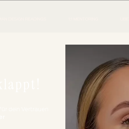
AN DESIGN READINGS
1:1 MENTORING
ÜBE
klappt!
für dein
Vertrauen
er