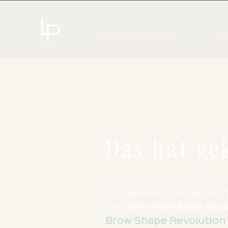
AUSVERKAUF KURSE
HUM
Das hat
ge
Ich
danke dir von Herzen, 
und
dein Interesse an
d
Brow Shape Revolution