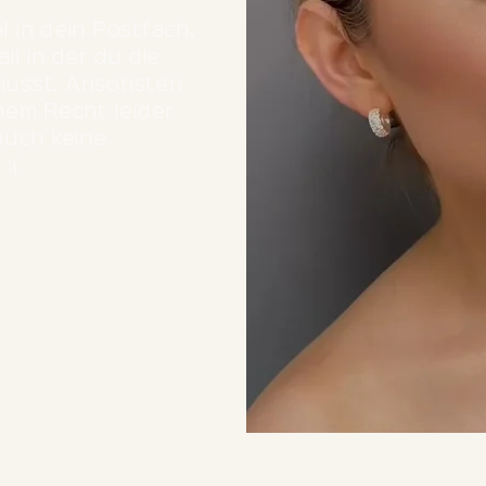
 in dein Postfach.
il in der du die
musst. Ansonsten
hem Recht leider
auch keine
:(