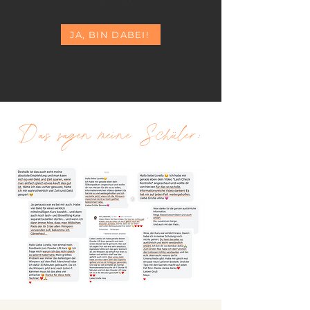
JA, BIN DABEI!
Das sagen meine Schüler: