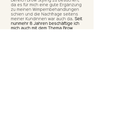
Bereich Brow Styling zu besuchen,
da es für mich eine gute Ergänzung
zu meinen Wimpernbehandlungen
schien und die Nachfrage seitens
meiner Kundinnen war auch da.
Seit
nunmehr 8 Jahren beschäftige ich
mich auch mit dem Thema Brow
Styling.
Über die Jahre hinweg habe ich
meine mittelmäßigen Ergebnisse
analysiert und Fehlerquellen
aufgedeckt.
Heute weiß ich, wo
meine Fehler lagen, warum meine
Ergebnisse mal gut und mal nicht
so gut waren. Eins kann ich dir
schon mal verraten:
An den
Produkten lag es nicht, sondern
einzig und allein an meiner Technik.
Leider wahr!
Hast du noch Fragen?