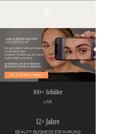
Das ganzheitliche Selfstudy-Programm,
das dich durch meine
bewährten
Techniken
als Lash & Brow
Stylistin wirklich voran bringt.
24 Module, um dein Beauty-
Business richtig zu boosten
JA, ICH BIN DABEI
100+ Schüler
LIVE
12+ Jahre
BEAUTY BUSINESS ERFAHRUNG