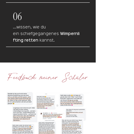
06
...wissen, wie du
ein
schiefgegangenes
Wimpernli
fting retten
kannst.
Feedback meiner Schüler