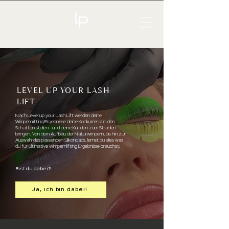
LEVEL UP YOUR LASH
LIFT
Nach Level up your Lash Lift werden deine
Wimpernlifting Ergebnisse deine Konkurrenz in den
Schatten stellen - und deine Kunden zum Strahlen
bringen. Von dem Aufbau der Naturwimpern, bis hin zur
Auswahl des passenden Silikonpads, lernst du alles was
du für ultimative Wimpernlifting Ergebnisse brauchst!
Bist du dabei?
Ja, ich bin dabei!