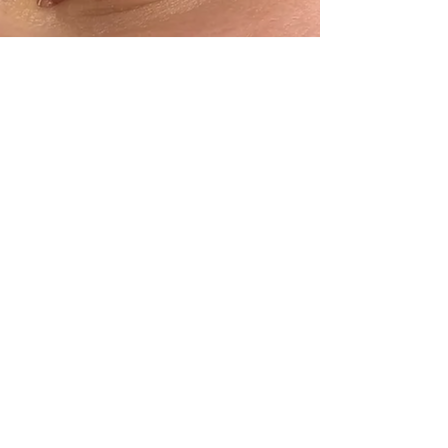
Für wen ist der Kurs?
Der
Basic-Kurs
ist perfekt für dich,
wenn du mit dem
Wimpernlifting
starten möchtest
und eine sichere
Grundlage
für deine Beauty-
Selbstständigkeit suchst.
Der
Pro-Tarif
richtet sich an
Fortgeschrittene, die bereits einen
Wimpernlifting-Kurs besucht
haben
und ihre Technik weiterentwickeln
möchten. Hier lernst
du neue,
fortgeschrittene Techniken
, um
deine Ergebnisse zu verbessern und
noch professioneller zu arbeiten.
It's a Match!