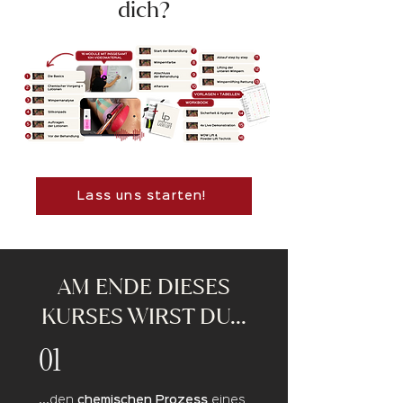
dich?
Lass uns starten!
AM ENDE DIESES
KURSES WIRST DU...
01
...den
chemischen Prozess
eines