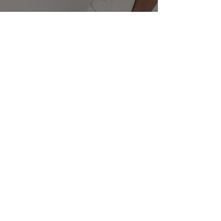
LEVEL UP YOUR LASH LIFT
Selfstudy Onlinekurs
Zugang zu 16 Modulen mit
insgesamt
über
50 Videos,
4 Live Demonstrationen und einer
Gesamt Kursdauer von 10h
Alle
Inhalte im Workbook zum Download
1 Jahr Zugang zum Kurs
Bonus: Tabellenhilfe für die richtige
Silikonpadauswahl, Time Sheet
Einwirkzeiten, Checkliste,
Pflegehinweise, Analysebogen
Zertifikat zum Download
555.00 Euro
(Ratenzahlung bis 6 Monate möglich)
ICH BIN DABEI🎉