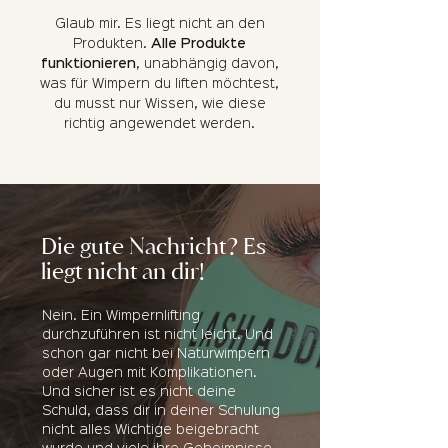
Glaub mir. Es liegt nicht an den
Produkten.
Alle Produkte
funktionieren
, unabhängig davon,
was für Wimpern du liften möchtest,
du musst nur Wissen, wie diese
richtig angewendet werden.
Die gute Nachricht? Es
liegt nicht an dir!
Nein. Ein Wimpernlifting
durchzuführen ist nicht leicht. Und
schon gar nicht bei Naturwimpern
oder Augen mit Komplikationen.
Und sicher ist es nicht deine
Schuld, dass dir in deiner Schulung
nicht alles Wichtige beigebracht