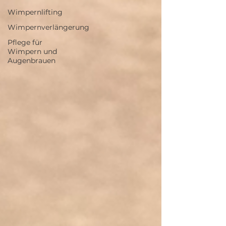
Wimpernlifting
Wimpernverlängerung
Pflege für
Wimpern und
Augenbrauen