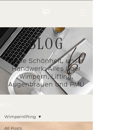
BLOG
Deine Schönheit, unser
Handwerk: Alles über
Wimpern, Lifting,
Augenbrauen und PMU
BLOG
Wimpernlifting
All Posts